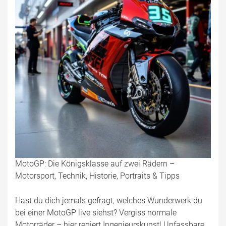
MotoGP: Die Königsklasse auf zwei Rädern –
Motorsport, Technik, Historie, Portraits & Tipps
Hast du dich jemals gefragt, welches Wunderwerk du
bei einer MotoGP live siehst? Vergiss normale
Motorräder – hier regiert Ingenieurskunst! Unfassbare