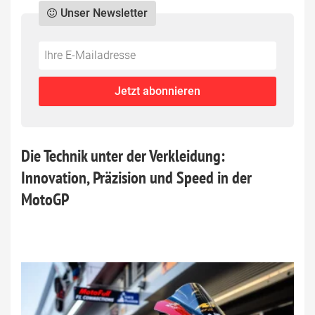
Unser Newsletter
Do
*Ihre
not
E-
fill
Mailadresse:
Jetzt abonnieren
this
field
Die Technik unter der Verkleidung:
Innovation, Präzision und Speed in der
MotoGP