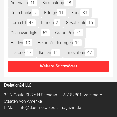
Adrenalin
41
Boxenstopp
28
Comebacks
7
Erfolge
11
Fans
33
Formel 1
47
Frauen
2
Geschichte
16
Geschwindigkeit
52
Grand Prix
41
Helden
10
Herausforderungen
19
Historie
17
Ikonen
11
Innovation
42
Weitere Stichwörter
Evolution24 LLC
30 N Gould St Ste N Sheridan - WY 82801, Vereinigte
Staaten von Amerika
E-Mail:
info@das-motorsport-magazin.de