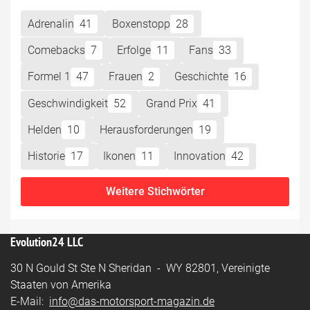
Adrenalin
41
Boxenstopp
28
Comebacks
7
Erfolge
11
Fans
33
Formel 1
47
Frauen
2
Geschichte
16
Geschwindigkeit
52
Grand Prix
41
Helden
10
Herausforderungen
19
Historie
17
Ikonen
11
Innovation
42
Weitere Stichwörter
Evolution24 LLC
30 N Gould St Ste N Sheridan - WY 82801, Vereinigte
Staaten von Amerika
E-Mail:
info@das-motorsport-magazin.de