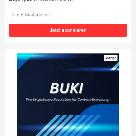
Do
*Ihre
not
E-
fill
Mailadresse:
Jetzt abonnieren
this
field