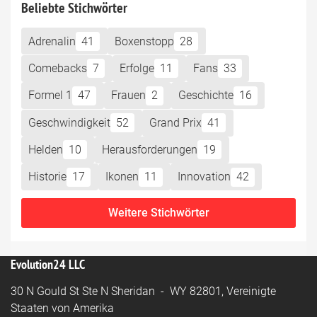
Beliebte Stichwörter
Adrenalin
41
Boxenstopp
28
Comebacks
7
Erfolge
11
Fans
33
Formel 1
47
Frauen
2
Geschichte
16
Geschwindigkeit
52
Grand Prix
41
Helden
10
Herausforderungen
19
Historie
17
Ikonen
11
Innovation
42
Weitere Stichwörter
Evolution24 LLC
30 N Gould St Ste N Sheridan - WY 82801, Vereinigte
Staaten von Amerika