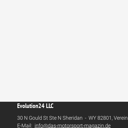
Evolution24 LLC
30 N Gould St Ste N Sheridan - WY 82801, Verein
E-Mail:
info@das-motorsport-magazin.de