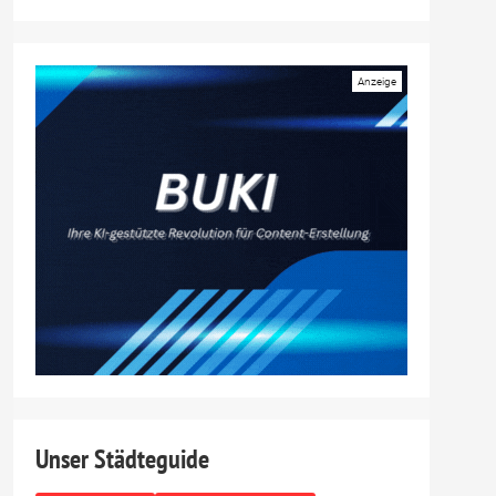
field
Unser Städteguide