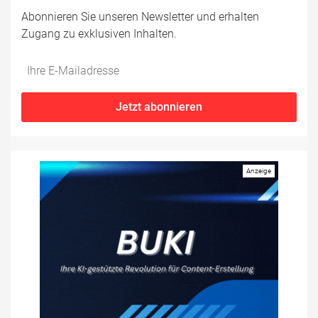
Abonnieren Sie unseren Newsletter und erhalten
Zugang zu exklusiven Inhalten.
Do
*Ihre
not
E-
fill
Mailadresse:
Jetzt abonnieren
this
field