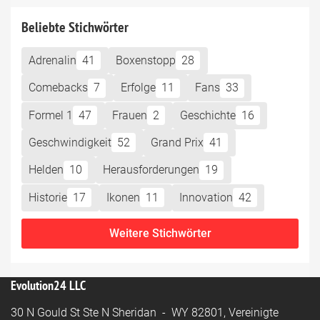
Beliebte Stichwörter
Adrenalin
41
Boxenstopp
28
Comebacks
7
Erfolge
11
Fans
33
Formel 1
47
Frauen
2
Geschichte
16
Geschwindigkeit
52
Grand Prix
41
Helden
10
Herausforderungen
19
Historie
17
Ikonen
11
Innovation
42
Weitere Stichwörter
Evolution24 LLC
30 N Gould St Ste N Sheridan - WY 82801, Vereinigte