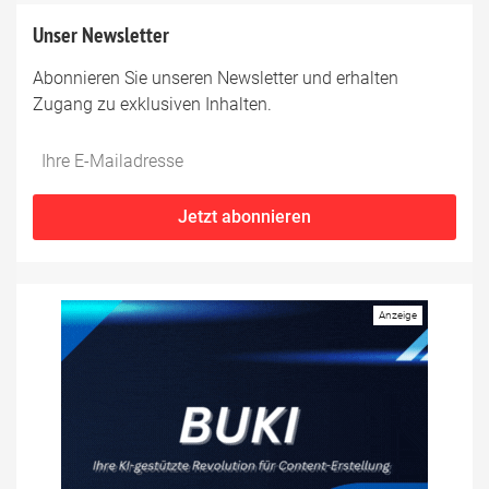
Unser Newsletter
Abonnieren Sie unseren Newsletter und erhalten
Zugang zu exklusiven Inhalten.
Do
*Ihre
not
E-
fill
Mailadresse:
Jetzt abonnieren
this
field