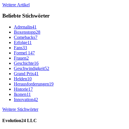
Weitere Artikel
Beliebte Stichwörter
Adrenalin
41
Boxenstopp
28
Comebacks
7
Erfolge
11
Fans
33
Formel 1
47
Frauen
2
Geschichte
16
Geschwindigkeit
52
Grand Prix
41
Helden
10
Herausforderungen
19
Historie
17
Ikonen
11
Innovation
42
Weitere Stichwörter
Evolution24 LLC