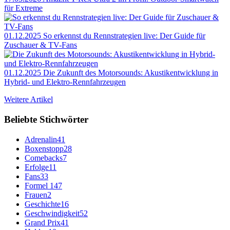
für Extreme
01.12.2025
So erkennst du Rennstrategien live: Der Guide für
Zuschauer & TV-Fans
01.12.2025
Die Zukunft des Motorsounds: Akustikentwicklung in
Hybrid- und Elektro-Rennfahrzeugen
Weitere Artikel
Beliebte Stichwörter
Adrenalin
41
Boxenstopp
28
Comebacks
7
Erfolge
11
Fans
33
Formel 1
47
Frauen
2
Geschichte
16
Geschwindigkeit
52
Grand Prix
41