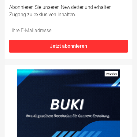
Abonnieren Sie unseren Newsletter und erhalten
Zugang zu exklusiven Inhalten.
Do
*Ihre
not
E-
fill
Mailadresse:
Jetzt abonnieren
this
field