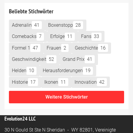
Beliebte Stichwörter
Adrenalin
41
Boxenstopp
28
Comebacks
7
Erfolge
11
Fans
33
Formel 1
47
Frauen
2
Geschichte
16
Geschwindigkeit
52
Grand Prix
41
Helden
10
Herausforderungen
19
Historie
17
Ikonen
11
Innovation
42
Weitere Stichwörter
Evolution24 LLC
30 N Gould St Ste N Sheridan - WY 82801, Vereinigte