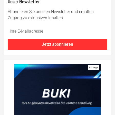
Unser Newsletter
Abonnieren Sie unseren Newsletter und erhalten
Zugang zu exklusiven Inhalten.
Do
*Ihre
not
E-
fill
Mailadresse:
Jetzt abonnieren
this
field