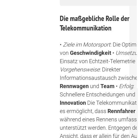
field
Die maßgebliche Rolle der
Telekommunikation
•
Ziele im Motorsport
: Die Optim
von
Geschwindigkeit
•
Umsetzu
Einsatz von Echtzeit-Telemetrie 
Vorgehensweise
: Direkter
Informationsaustausch zwisch
Rennwagen
und
Team
•
Erfolg
:
Schnellere Entscheidungen und
Innovation
Die Telekommunikati
es ermöglicht, dass
Rennfahrer
während eines Rennens umfass
unterstützt werden. Entgegen de
Ansicht, dass er allein für den 