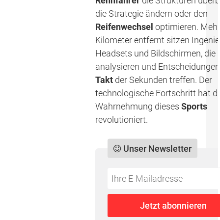
Rennfahrer
die Strukturen überb
die Strategie ändern oder den
Reifenwechsel
optimieren. Mehr
Kilometer entfernt sitzen Ingeni
Headsets und Bildschirmen, die
analysieren und Entscheidungen
Takt
der Sekunden treffen. Der
technologische Fortschritt hat d
Wahrnehmung dieses
Sports
revolutioniert.
Unser Newsletter
Do
*Ihre
not
E-
fill
Mailadresse:
Jetzt abonnieren
this