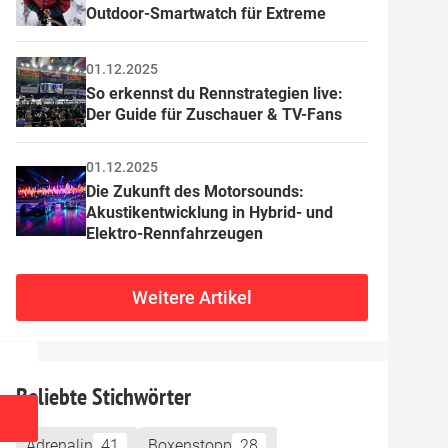
licken,
Outdoor-Smartwatch für Extreme
ere
01.12.2025
eure mit
So erkennst du Rennstrategien live: 
 Daten
Der Guide für Zuschauer & TV-Fans
 im
01.12.2025
ie
Die Zukunft des Motorsounds: 
Akustikentwicklung in Hybrid- und 
Elektro-Rennfahrzeugen
Weitere Artikel
Beliebte Stichwörter
Adrenalin
41
Boxenstopp
28