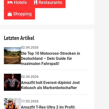
Hotels
Restaurants
nen
Shopping
em
lt, bei
chsel
Letzten Artikel
nd.
02.04.2026
Die Top 10 Motocross-Strecken in 
das
Deutschland – Dein Guide für 
agung.
maximalen Fahrspaß!
sst sich
02.04.2026
Amazfit holt Everest-Alpinist Jost 
 ihnen
Kobusch als Markenbotschafter
s in
iese
17.03.2026
n
Amazfit T-Rex Ultra 2 im Profil: 