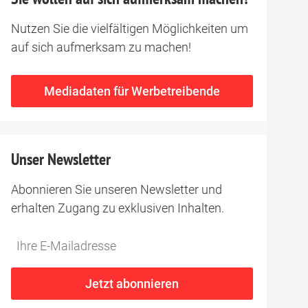
Nutzen Sie die vielfältigen Möglichkeiten um
auf sich aufmerksam zu machen!
in
Mediadaten für Werbetreibende
igkeit
Unser Newsletter
rsport
Abonnieren Sie unseren Newsletter und
orm“ – so
erhalten Zugang zu exklusiven Inhalten.
er
Do
*Ihre
not
E-
ßem
fill
Mailadresse:
Jetzt abonnieren
this