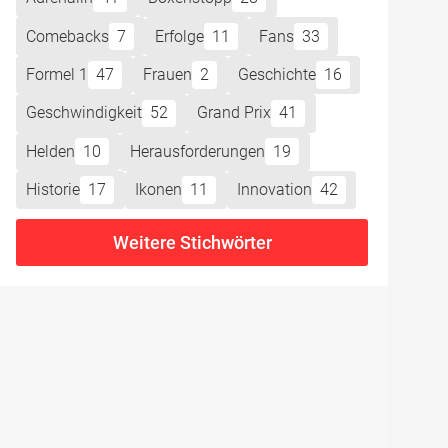
Comebacks
7
Erfolge
11
Fans
33
Formel 1
47
Frauen
2
Geschichte
16
Geschwindigkeit
52
Grand Prix
41
ierung
Helden
10
Herausforderungen
19
ng
:
Historie
17
Ikonen
11
Innovation
42
•
Weitere Stichwörter
en
on hat
end
r
Ausgang