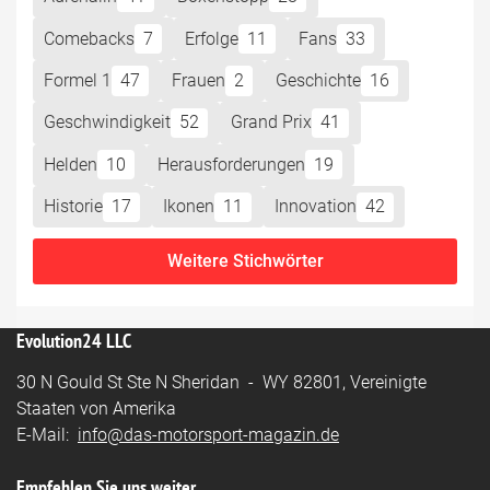
Comebacks
7
Erfolge
11
Fans
33
Formel 1
47
Frauen
2
Geschichte
16
Geschwindigkeit
52
Grand Prix
41
Helden
10
Herausforderungen
19
Historie
17
Ikonen
11
Innovation
42
Weitere Stichwörter
Evolution24 LLC
30 N Gould St Ste N Sheridan - WY 82801, Vereinigte
Staaten von Amerika
E-Mail:
info@das-motorsport-magazin.de
Empfehlen Sie uns weiter