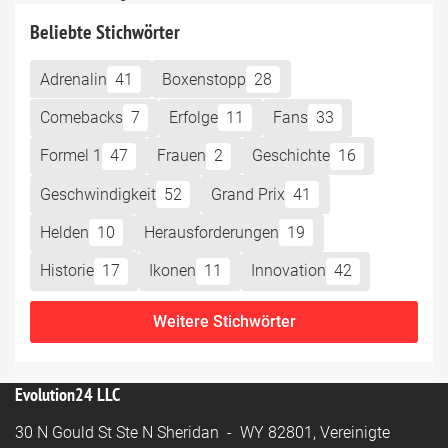
Beliebte Stichwörter
Adrenalin
41
Boxenstopp
28
Comebacks
7
Erfolge
11
Fans
33
Formel 1
47
Frauen
2
Geschichte
16
Geschwindigkeit
52
Grand Prix
41
Helden
10
Herausforderungen
19
Historie
17
Ikonen
11
Innovation
42
Weitere Stichwörter
Evolution24 LLC
30 N Gould St Ste N Sheridan - WY 82801, Vereinigte