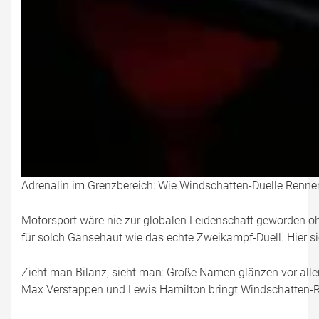
Adrenalin im Grenzbereich: Wie Windschatten-Duelle Rennen 
Motorsport wäre nie zur globalen Leidenschaft geworden ohn
für solch Gänsehaut wie das echte Zweikampf-Duell. Hier sie
Zieht man Bilanz, sieht man: Große Namen glänzen vor allem
Max Verstappen und Lewis Hamilton bringt Windschatten-Riv