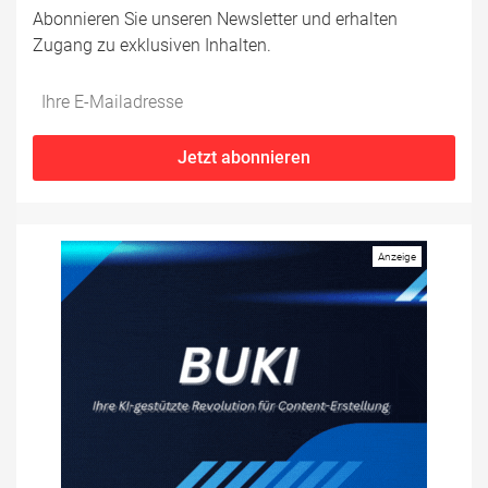
Abonnieren Sie unseren Newsletter und erhalten
Zugang zu exklusiven Inhalten.
Do
*Ihre
not
E-
fill
Mailadresse:
Jetzt abonnieren
this
field