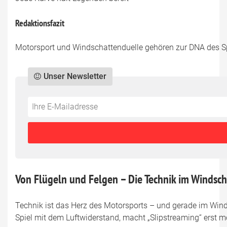
Redaktionsfazit
Motorsport und Windschattenduelle gehören zur DNA des Spo
Unser Newsletter
Do
*Ihre
not
E-
fill
Mailadresse:
this
field
Von Flügeln und Felgen – Die Technik im Windsc
Technik ist das Herz des Motorsports – und gerade im Wind
Spiel mit dem Luftwiderstand, macht „Slipstreaming“ erst m